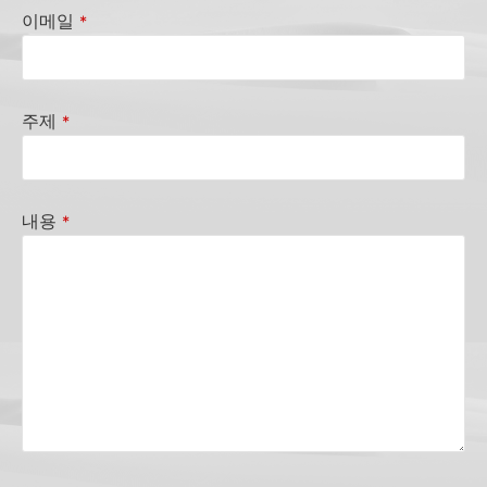
이메일
*
주제
*
내용
*